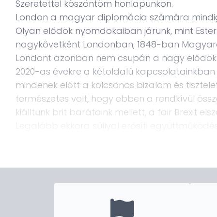
Szeretettel köszöntöm honlapunkon.
London a magyar diplomácia számára mindig 
Olyan elődök nyomdokaiban járunk, mint Esterh
nagykövetként Londonban, 1848-ban Magyarors
Londont azonban nem csupán a nagy elődök t
2020-as évekre a kétoldalú kapcsolatainkban 
mindenek előtt a kölcsönös bizalom és tiszte
természetes volt, hogy ebben a rendkívül össz
kiálltunk brit barátaink mellett, a fair Brexit e
Legalább ekkora súllyal erősíti együttműködé
soha nem látott szintet értek el, a szigetorsz
munkahelyeket és komoly gazdasági teljesí
Az Egyesült Királyságban jelentős magyar közö
megkülönböztetett figyelemmel és törődéssel 
tekintik otthonuknak, akár a magyarországi ha
A londoni diplomáciai munka azonban sokszor