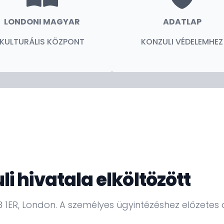
ben a globális kereskedelem és kultúra
összetett, magas elvárásokat támasztó
LONDONI MAGYAR
ADATLAP
utatnunk, hogy kik vagyunk mi, magyarok, és
KULTURÁLIS KÖZPONT
KONZULI VÉDELEMHEZ
rországra, amelyet hatalmas megtiszteltetés
 hivatala elköltözött
3 1ER, London. A személyes ügyintézéshez előzetes