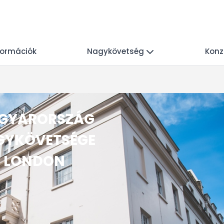
nformációk
Nagykövetség
Konz
GYARORSZÁG
GYKÖVETSÉGE
LONDON