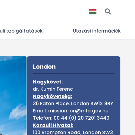
uli szolgáltatások
Utazási információk
Sidebar
A NAGYKÖVETSÉG KONZULI H
London
ÚJ CÍMRE KÖLTÖZÖTT
Nagykövet:
dr. Kumin Ferenc
Nagykövetség:
Tovább
35 Eaton Place, London SW1X 8BY
Email: mission.lon@mfa.gov.hu
Telefon: 00 44 (0) 20 7201 3440
Konzuli Hivatal
:
100 Brompton Road, London SW3