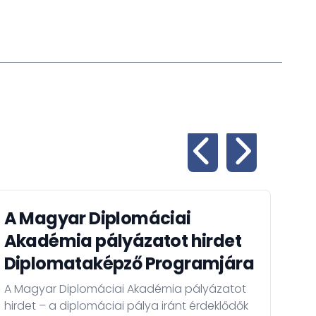
A Magyar Diplomáciai
Az
Akadémia pályázatot hirdet
ha
Diplomataképző Programjára
re
A Magyar Diplomáciai Akadémia pályázatot
Az ú
hirdet – a diplomáciai pálya iránt érdeklődők
műk