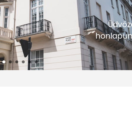
Üdvöz
honlapun