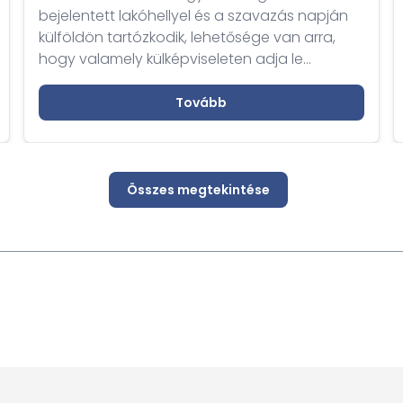
bejelentett lakóhellyel és a szavazás napján
külföldön tartózkodik, lehetősége van arra,
hogy valamely külképviseleten adja le
szavazatát.
Tovább
Összes megtekintése