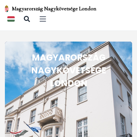
Magyarország Nagykövetsége London
Open main menu
MAGYARORSZÁG
NAGYKÖVETSÉGE
LONDON