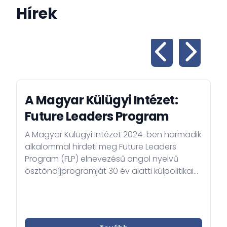
Hírek
A Magyar Külügyi Intézet:
Future Leaders Program
A Magyar Külügyi Intézet 2024-ben harmadik
alkalommal hirdeti meg Future Leaders
Program (FLP) elnevezésű angol nyelvű
ösztöndíjprogramját 30 év alatti külpolitikai
kutatók/elemzők, illetve frissen végzett,
külpolitika iránt érdeklődő fiatalok számára:
https://hiia.hu/call-for-applications-future-
leaders-program/ A négy hónapos, 2024.