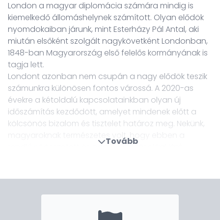
London a magyar diplomácia számára mindig is
kiemelkedő állomáshelynek számított. Olyan elődök
nyomdokaiban járunk, mint Esterházy Pál Antal, aki
miután elsőként szolgált nagykövetként Londonban,
1848-ban Magyarország első felelős kormányának is
tagja lett.
Londont azonban nem csupán a nagy elődök teszik
számunkra különösen fontos várossá. A 2020-as
évekre a kétoldalú kapcsolatainkban olyan új
időszámítás kezdődött, amelyet mindenek előtt a
kölcsönös bizalom és tisztelet határoz meg. Nekünk,
magyaroknak természetes volt, hogy ebben a
Tovább
rendkívül összetett és nagy változásokkal járó
időszakban kiálltunk brit barátaink mellett, a fair Brexit
elszánt szószólóivá váltunk az Európai Unióban.
Legalább ekkora súllyal erősíti együttműködésünket,
hogy külgazdasági kapcsolataink soha nem látott
szintet értek el, a szigetországból érkező befektetések
értékes munkahelyeket és komoly gazdasági