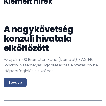
Kiemelt hírek
A nagykövetség
konzuli hivatala
elköltözött
Az új cím: 100 Brompton Road (1. emelet), SW3 1ER,
London. A személyes ügyintézéshez előzetes online
időpontfoglalás szükséges!
Tovább