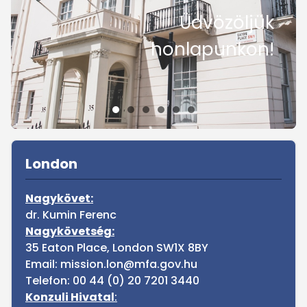
Üdvözöljük
honlapunkon!
Sidebar
London
Nagykövet:
dr. Kumin Ferenc
Nagykövetség:
35 Eaton Place, London SW1X 8BY
Email: mission.lon@mfa.gov.hu
Telefon: 00 44 (0) 20 7201 3440
Konzuli Hivatal
: