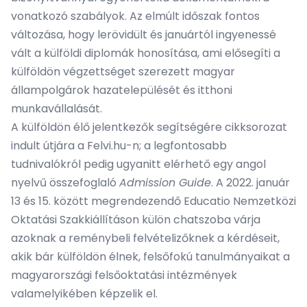
vonatkozó szabályok. Az elmúlt időszak fontos
változása, hogy lerövidült és januártól ingyenessé
vált a külföldi diplomák honosítása, ami elősegíti a
külföldön végzettséget szerezett magyar
állampolgárok hazatelepülését és itthoni
munkavállalását.
A külföldön élő jelentkezők segítségére
cikksorozat
indult útjára a Felvi.hu-n
; a legfontosabb
tudnivalókról pedig ugyanitt elérhető egy
angol
nyelvű összefoglaló
Admission Guide
. A 2022. január
13 és 15. között megrendezendő Educatio Nemzetközi
Oktatási Szakkiállításon külön chatszoba várja
azoknak a reménybeli felvételizőknek a kérdéseit,
akik bár külföldön élnek, felsőfokú tanulmányaikat a
magyarországi felsőoktatási intézmények
valamelyikében képzelik el.