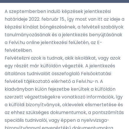
A szeptemberben induló képzések jelentkezési
határideje 2022. február 15., így most van itt az ideje a
képzési kínálat böngészésének, a felvételi szabályok
tanulmányozásának és a jelentkezés benyújtásának
a Felvi.hu online jelentkezési felületén, az
E-
felvételiben
.
Felvételizni azok is tudnak, akik iskoláikat, vagy azok
egy részét már külföldön végezték. A jelentkezés
általános tudnivalóit összefoglaló Felsőoktatási
felvételi tájékoztató elérhető a Felvi.hu-n. A
kiadványban
külön fejezetbe kerültek a külföldön
szerzett végzettségekre vonatkozó információk
, így
a külföldi bizonyítványok, oklevelek elismertetése és
az ehhez szükséges dokumentumok, a pontszámítás
speciális tudnivalói, vagy éppen a nyelvvizsga-
bizonyítvánnyal egyenértékű dokumentumokra