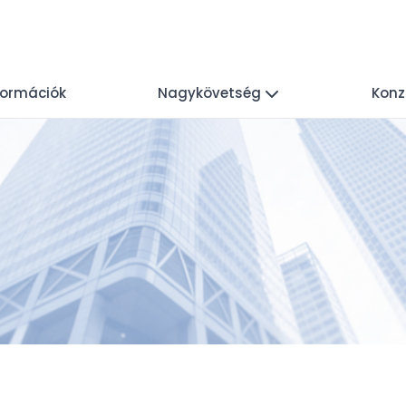
nformációk
Nagykövetség
Konz