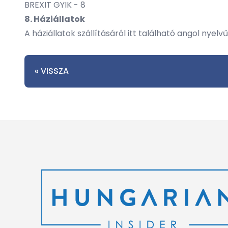
BREXIT GYIK - 8
8. Háziállatok
A háziállatok szállításáról itt található angol nyel
« VISSZA