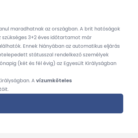
átlanul maradhatnak az országban. A brit hatóságok
ez szükséges 3+2 éves időtartamot már
lálhatók. Ennek hiányában az automatikus eljárás
 letelepedett státusszal rendelkező személyek
napig (két és fél évig) az Egyesült Királyságban
Királyságban. A
vízumköteles
óit.