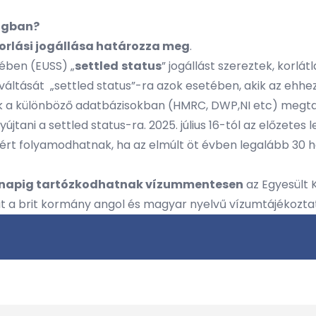
ságban?
rlási jogállása határozza meg
.
rében (EUSS) „
settled
status
” jogállást szereztek, korl
váltását „settled status”-ra azok esetében, akik az ehh
aik a különböző adatbázisokban (HMRC, DWP,NI etc) megta
tani a settled status-ra. 2025. július 16-tól az előzetes
ért folyamodhatnak, ha az elmúlt öt évben legalább 30 hó
hónapig tartózkodhatnak vízummentesen
az Egyesült 
t a brit kormány
angol
és
magyar
nyelvű vízumtájékoztat