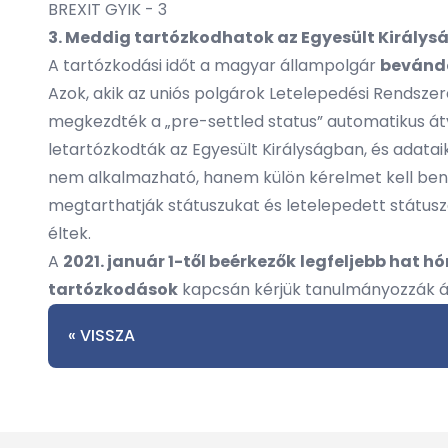
BREXIT GYIK - 3
3. Meddig tartózkodhatok az Egyesült Király
A tartózkodási időt a magyar állampolgár
bevándo
Azok, akik az uniós polgárok Letelepedési Rendsze
megkezdték a „pre-settled status” automatikus át
letartózkodták az Egyesült Királyságban, és adat
nem alkalmazható, hanem külön kérelmet kell benyúj
megtarthatják státuszukat és letelepedett státusz
éltek.
A
2021. január 1-től beérkezők
legfeljebb hat 
tartózkodások
kapcsán kérjük tanulmányozzák á
« VISSZA