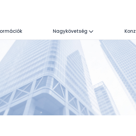
nformációk
Nagykövetség
Konz