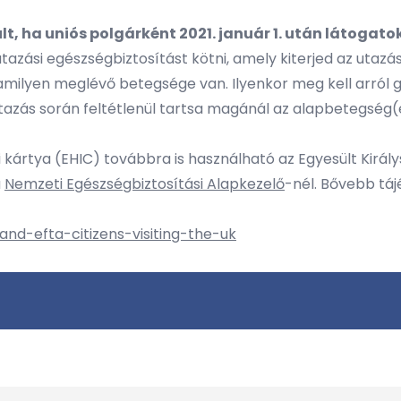
ult, ha uniós polgárként 2021. január 1. után látogat
tazási egészségbiztosítást kötni, amely kiterjed az utaz
alamilyen meglévő betegsége van. Ilyenkor meg kell arról
 utazás során feltétlenül tartsa magánál az alapbetegség(
 kártya (EHIC) továbbra is használható az Egyesült Királ
a
Nemzeti Egészségbiztosítási Alapkezelő
-nél. Bővebb táj
nd-efta-citizens-visiting-the-uk