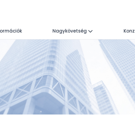
nformációk
Nagykövetség
Konz