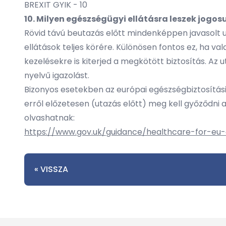
BREXIT GYIK - 10
10. Milyen egészségügyi ellátásra leszek jogos
Rövid távú beutazás előtt mindenképpen javasolt u
ellátások teljes körére. Különösen fontos ez, ha v
kezelésekre is kiterjed a megkötött biztosítás. Az
nyelvű igazolást.
Bizonyos esetekben az európai egészségbiztosítási
erről előzetesen (utazás előtt) meg kell győződni 
olvashatnak:
https://www.gov.uk/guidance/healthcare-for-eu-a
« VISSZA