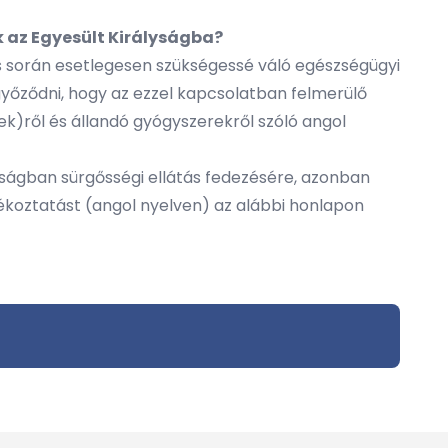
ok az Egyesült Királyságba?
ás során esetlegesen szükségessé váló egészségügyi
 győződni, hogy az ezzel kapcsolatban felmerülő
ek)ről és állandó gyógyszerekről szóló angol
yságban sürgősségi ellátás fedezésére, azonban
ékoztatást (angol nyelven) az alábbi honlapon